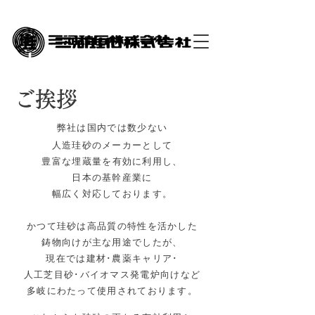
ご​挨拶
弊社は国内では数少ない
人造珪砂のメーカーとして
豊富な埋蔵量を
有効に利用し、
日本の基幹産業に
幅広く対応しております。
かつて珪砂は高品質の特性を活かした
鋳物向けが主な用途でしたが、
現在では建材･農薬キャリア･
人工芝目砂･バイオマス発電炉向けなど
多岐にわたって使用されております。