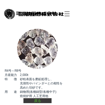
R4号～R8号
月産能力 2,000t
特 徴 砂粒表面を磨鉱処理し、
充填性やバインダーとの相性を
高めた珪砂です。
用 途 鋳物用(各種鋳型/各種中子)
​ 焙焼炉用 人工芝用他
戻る